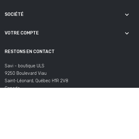
keyboard_arrow_down
SOCIÉTÉ
keyboard_arrow_down
VOTRE COMPTE
RESTONS EN CONTACT
Savi - boutique ULS
9250 Boulevard Viau
Saint-Léonard, Québec H1R 2V8
Canada
(Bureaux fermés au public)
Écrivez-nous:
commandes@savifoot.com
(à propos de votre
commande) ou
info@savifoot.com
(toute autre demande)