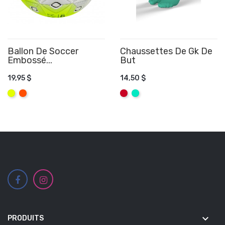
Ballon De Soccer
Chaussettes De Gk De
Embossé...
But
AJOUTER AU PANIER
AJOUTER AU PANIER
19,95 $
14,50 $
Jaune
Orange
Rouge
Vert
Fluo
Fluo
Tiffany
keyboard_arrow_down
PRODUITS