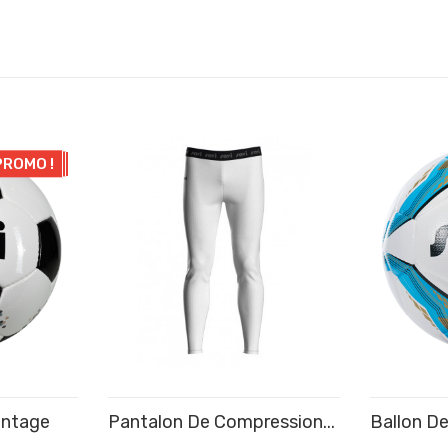
PROMO !
intage
Pantalon De Compression...
Ballon D
R