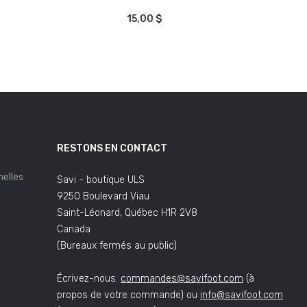
AJOUTER AU PANIER
15,00 $
R AU PANIER
RESTONS EN CONTACT
elles
Savi - boutique ULS
9250 Boulevard Viau
Saint-Léonard, Québec H1R 2V8
Canada
(Bureaux fermés au public)
Écrivez-nous:
commandes@savifoot.com
(à
propos de votre commande) ou
info@savifoot.com