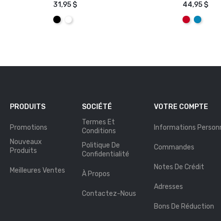
31,95 $
44,95 $
AJOUTER AU PANIER
AJOUTE
Noir
Blanc
Rouge
Aqua
PRODUITS
SOCIÉTÉ
VOTRE COMPTE
Termes Et
Promotions
Informations Personn
Conditions
Nouveaux
Politique De
Commandes
Produits
Confidentialité
Notes De Crédit
Meilleures Ventes
À Propos
Adresses
Contactez-Nous
Bons De Réduction