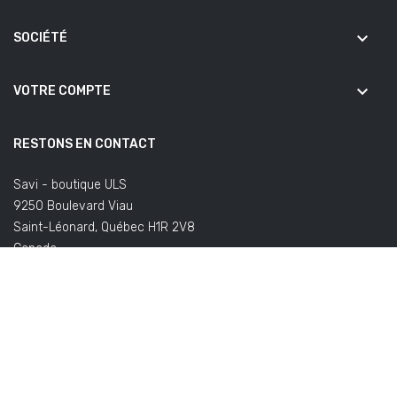
keyboard_arrow_down
SOCIÉTÉ
keyboard_arrow_down
VOTRE COMPTE
RESTONS EN CONTACT
Savi - boutique ULS
9250 Boulevard Viau
Saint-Léonard, Québec H1R 2V8
Canada
(Bureaux fermés au public)
Écrivez-nous:
commandes@savifoot.com
(à propos de votre
commande) ou
info@savifoot.com
(toute autre demande)