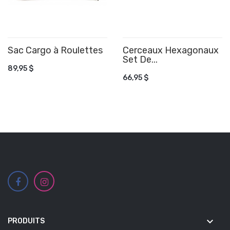
Sac Cargo à Roulettes
AJOUTER AU PANIER
Cerceaux Hexagonaux
Set De...
AJOUTER AU PANIER
89,95 $
66,95 $
keyboard_arrow_down
PRODUITS