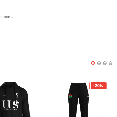
înement.
-20%