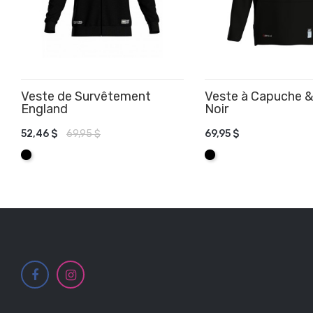
Veste de Survêtement
Veste à Capuche &
England
Noir
52,46 $
69,95 $
69,95 $
AJOUTER AU PANIER
AJOUTER AU PANIE
Noir
Noir