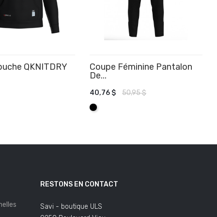
apuche QKNITDRY
Coupe Féminine Pantalon
De...
40,76 $
50,95 $
R AU PANIER
AJOUTER AU PANIER
Noir
RESTONS EN CONTACT
elles
Savi - boutique ULS