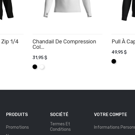
 Zip 1/4
Chandail De Compression
Pull À C
Col...
49,95 $
31,95 $
AJOUTE
Noir
R
AJOUTER AU PANIER
Noir
Blanc
PRODUITS
SOCIÉTÉ
VOTRE COMPTE
Termes Et
Promotions
Informations Personn
Conditions