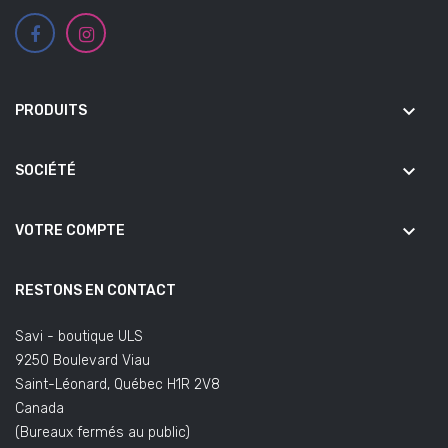
keyboard_arrow_down
PRODUITS
keyboard_arrow_down
SOCIÉTÉ
keyboard_arrow_down
VOTRE COMPTE
RESTONS EN CONTACT
Savi - boutique ULS
9250 Boulevard Viau
Saint-Léonard, Québec H1R 2V8
Canada
(Bureaux fermés au public)