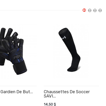
Gardien De But...
Chaussettes De Soccer
SAVI...
14,50 $
R AU PANIER