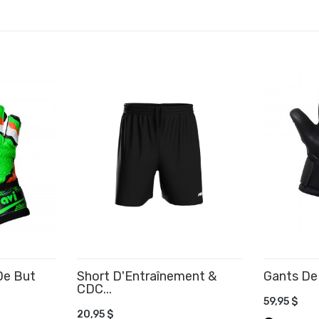
De But
Short D'Entraînement &
Gants De 
CDC...
59,95 $
AJOUTER AU PANIER
20,95 $
AJOUTE