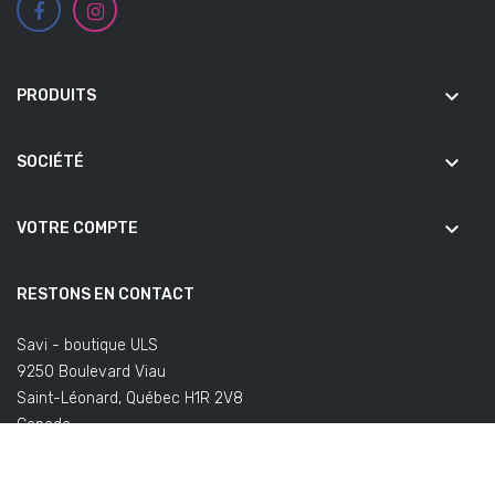
keyboard_arrow_down
PRODUITS
keyboard_arrow_down
SOCIÉTÉ
keyboard_arrow_down
VOTRE COMPTE
RESTONS EN CONTACT
Savi - boutique ULS
9250 Boulevard Viau
Saint-Léonard, Québec H1R 2V8
Canada
(Bureaux fermés au public)