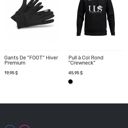
​Gants De "FOOT" Hiver
Pull à Col Rond
Premium
AJOUTER AU PANIER
"Crewneck"
AJOUTER AU PANIER
19,95 $
45,95 $
Noir