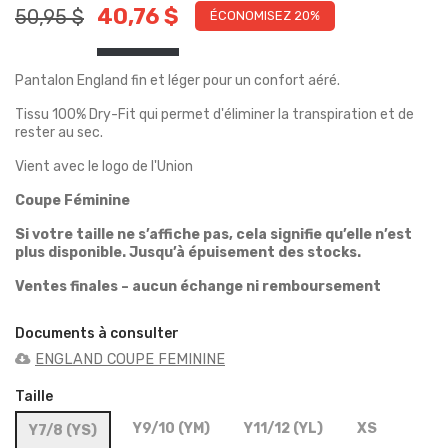
40,76 $
50,95 $
ÉCONOMISEZ 20%
Pantalon England fin et léger pour un confort aéré.
Tissu 100% Dry-Fit qui permet d'éliminer la transpiration et de
rester au sec.
Vient avec le logo de l'Union
Coupe Féminine
Si votre taille ne s’affiche pas, cela signifie qu’elle n’est
plus disponible. Jusqu’à épuisement des stocks.
Ventes finales – aucun échange ni remboursement
Documents à consulter
ENGLAND COUPE FEMININE
Taille
Y9/10 (YM)
Y11/12 (YL)
XS
Y7/8 (YS)