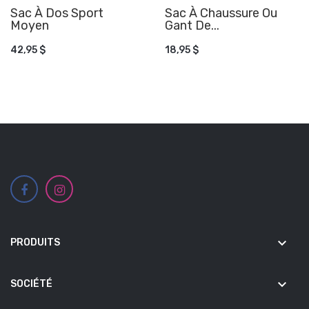
Sac À Dos Sport
Sac À Chaussure Ou
Moyen
AJOUTER AU PANIER
Gant De...
AJOUTER AU PANIER
42,95 $
18,95 $
keyboard_arrow_down
PRODUITS
keyboard_arrow_down
SOCIÉTÉ